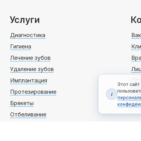
Услуги
К
Диагностика
Вак
Гигиена
Кли
Лечение зубов
Вр
Удаление зубов
Ли
Имплантация
От
Этот сайт
пользоват
Протезирование
Ко
i
персонал
Брекеты
Ак
конфиден
Отбеливание
Детская стоматология