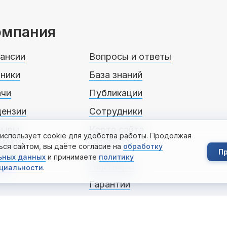
омпания
ансии
Вопросы и ответы
ники
База знаний
ачи
Публикации
цензии
Сотрудники
зывы
Карта сайта
 использует cookie для удобства работы. Продолжая
ься сайтом, вы даёте согласие на
обработку
нтакты
Работы
П
ьных данных
и принимаете
политику
ции
Партнеры
циальности
.
Гарантии
Блог Доктора Ахтуба