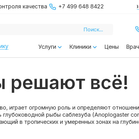
Личный канал основателя сети Доктора Ах
онтроля качества
+7 499 648 8422
ику
Услуги
Клиники
Цены
Вра
ы решают всё!
тво, играет огромную роль и определяют отношен
 глубоководной рыбы саблезуба (Anoplogaster co
ющий в тропических и умеренных зонах на глубине 