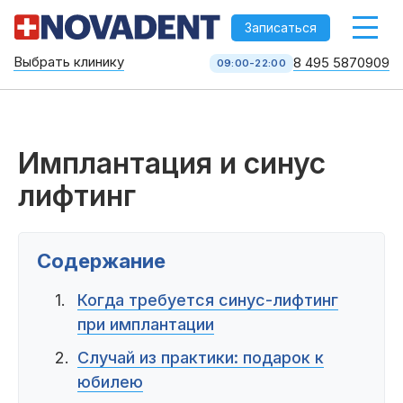
-->
Записаться
Выбрать клинику
8 495 5870909
09:00-22:00
Стоматология НоваДент
10 клиник в Москве
8 495 587 09 09
КОЛЛ-ЦЕНТР
Имплантация и синус
лифтинг
Содержание
Когда требуется синус-лифтинг
при имплантации
Услуги
Случай из практики: подарок к
юбилею