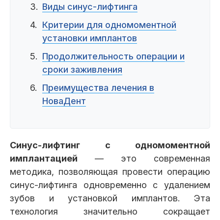
Виды синус-лифтинга
Клиники
Критерии для одномоментной
Имплантация
Протезирование
Виниры
установки имплантов
Цены
Продолжительность операции и
Петровско-
Центр доктора
Красногорск
сроки заживления
Разумовская
Богатова
Брекеты
Лечение зубов
Удаление
Врачи
Преимущества лечения в
НоваДент
Химки Ленинский
Чертановская
Центр доктора
Работы
Рыжова
Чистка
Отбеливание
Детская
стоматология
Синус-лифтинг с одномоментной
Все клиники и франшизы (10)
Отзывы
имплантацией
— это современная
методика, позволяющая провести операцию
Диагностика
Лечение десен
Капы
синус-лифтинга одновременно с удалением
Акции
зубов и установкой имплантов. Эта
Все услуги (16 категорий)
технология значительно сокращает