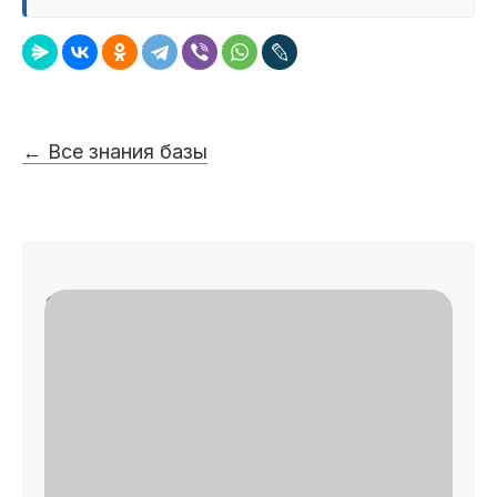
← Все знания базы
Записаться на приём
✓
🔎 Осмотр
✓
📄 План лечения