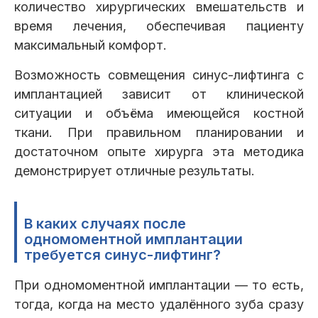
Пациентам
количество хирургических вмешательств и
время лечения, обеспечивая пациенту
максимальный комфорт.
Возможность совмещения синус-лифтинга с
Пациентам
База знаний
Публикации
имплантацией зависит от клинической
ситуации и объёма имеющейся костной
ткани. При правильном планировании и
достаточном опыте хирурга эта методика
Вопросы и ответы
Награды
Лицензии
демонстрирует отличные результаты.
В каких случаях после
Гарантии
Информация
О компании
одномоментной имплантации
требуется синус-лифтинг?
При одномоментной имплантации — то есть,
Сотрудники
Контакты
тогда, когда на место удалённого зуба сразу